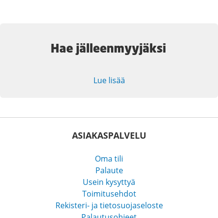
Hae jälleenmyyjäksi
Lue lisää
ASIAKASPALVELU
Oma tili
Palaute
Usein kysyttyä
Toimitusehdot
Rekisteri- ja tietosuojaseloste
Palautusohjeet