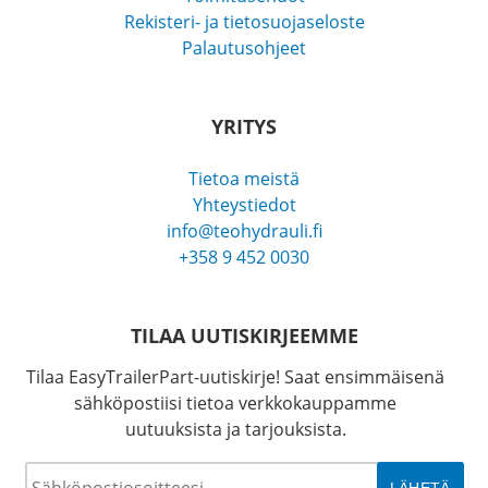
Rekisteri- ja tietosuojaseloste
Palautusohjeet
YRITYS
Tietoa meistä
Yhteystiedot
info@teohydrauli.fi
+358 9 452 0030
TILAA UUTISKIRJEEMME
Tilaa EasyTrailerPart-uutiskirje! Saat ensimmäisenä
sähköpostiisi tietoa verkkokauppamme
uutuuksista ja tarjouksista.
Sähköposti
*