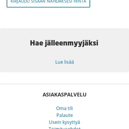
KIRJAUDU SISÄÄN NÄHDÄKSESI HINTA
Hae jälleenmyyjäksi
Lue lisää
ASIAKASPALVELU
Oma tili
Palaute
Usein kysyttyä