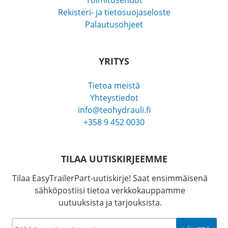
Toimitusehdot
Rekisteri- ja tietosuojaseloste
Palautusohjeet
YRITYS
Tietoa meistä
Yhteystiedot
info@teohydrauli.fi
+358 9 452 0030
TILAA UUTISKIRJEEMME
Tilaa EasyTrailerPart-uutiskirje! Saat ensimmäisenä
sähköpostiisi tietoa verkkokauppamme
uutuuksista ja tarjouksista.
Sähköposti
*