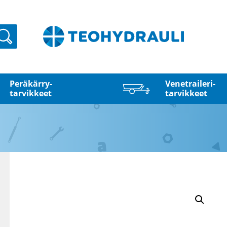
Haku
Peräkärry­
Venetraileri­
tarvikkeet
tarvikkeet