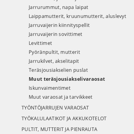
Jarrurummut, napa laipat
Laippamutterit, kruunumutterit, aluslevyt
Jarruvaijerin kiinnityspellit
Jarruvaijerin sovittimet
Levittimet
Pyöränpultit, mutterit
Jarrukilvet, akselitapit
Teräsjousiakselien puslat
Muut teräsjousiakselivaraosat
Iskunvaimentimet
Muut varaosat ja tarvikkeet
TYÖNTÖJARRUJEN VARAOSAT
TYÖKALULAATIKOT JA AKKUKOTELOT
PULTIT, MUTTERIT JA PIENRAUTA