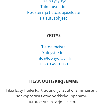
Usein kysyttyä
Toimitusehdot
Rekisteri- ja tietosuojaseloste
Palautusohjeet
YRITYS
Tietoa meistä
Yhteystiedot
info@teohydrauli.fi
+358 9 452 0030
TILAA UUTISKIRJEEMME
Tilaa EasyTrailerPart-uutiskirje! Saat ensimmäisenä
sähköpostiisi tietoa verkkokauppamme
uutuuksista ja tarjouksista.