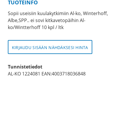
TUOTEINFO
Sopii useisiin kuulakytkimiin Al-ko, Winterhoff,
Albe,SPP.. ei sovi kitkavetopäihin Al-
ko/Wintterhoff 10 kpl / ltk
KIRJAUDU SISÄÄN NÄHDÄKSESI HINTA
Tunnistetiedot
AL-KO 1224081 EAN:4003718036848