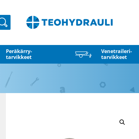
Haku
Peräkärry­
Venetraileri­
tarvikkeet
tarvikkeet