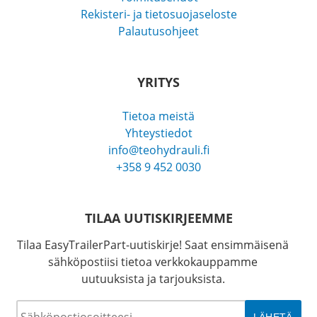
Rekisteri- ja tietosuojaseloste
Palautusohjeet
YRITYS
Tietoa meistä
Yhteystiedot
info@teohydrauli.fi
+358 9 452 0030
TILAA UUTISKIRJEEMME
Tilaa EasyTrailerPart-uutiskirje! Saat ensimmäisenä
sähköpostiisi tietoa verkkokauppamme
uutuuksista ja tarjouksista.
Sähköposti
*