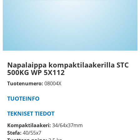
Napalaippa kompaktilaakerilla STC
500KG WP 5X112
Tuotenumero:
08004X
TUOTEINFO
TEKNISET TIEDOT
Kompaktilaakeri:
34/64x37mm
Stefa:
40/55x7