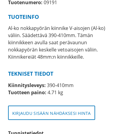
Tuotenumero:
09191
TUOTEINFO
Al-ko nokkapyörän kiinnike V-aisojen (Al-ko)
väliin. Säädettävä 390-410mm. Tämän
kiinnikkeen avulla saat perävaunun
nokkapyörän keskelle vetoaisojen väliin.
Kiinnikereiät 48mm:n kiinnikkeille.
TEKNISET TIEDOT
Kiinnitysleveys:
390-410mm
Tuotteen paino:
4.71 kg
KIRJAUDU SISÄÄN NÄHDÄKSESI HINTA
Tunnistetiedot