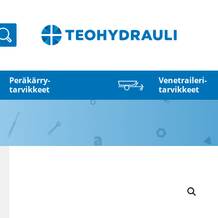
Haku
Peräkärry­
Venetraileri­
tarvikkeet
tarvikkeet