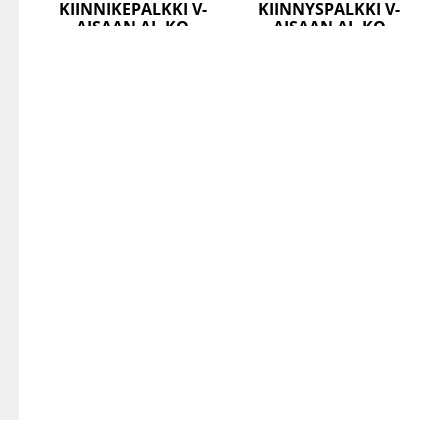
KIINNIKEPALKKI V-
KIINNYSPALKKI V-
AISAAN AL-KO
AISAAN AL-KO
440/460MM 300KG
515/535MM 300KG