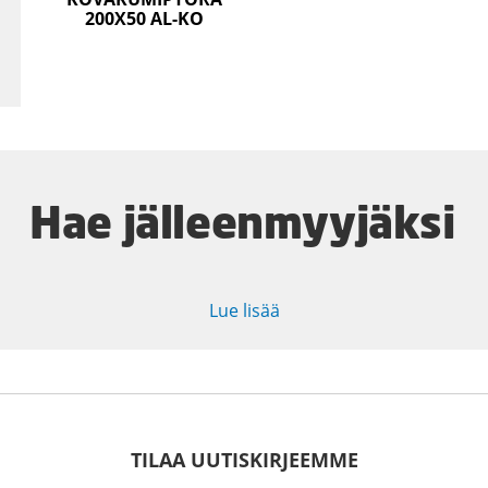
200X50 AL-KO
Hae jälleenmyyjäksi
Lue lisää
TILAA UUTISKIRJEEMME