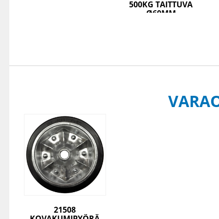
500KG TAITTUVA
Ø60MM
VARA
21508
KOVAKUMIPYÖRÄ