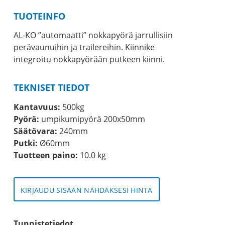
TUOTEINFO
AL-KO ”automaatti” nokkapyörä jarrullisiin
perävaunuihin ja trailereihin. Kiinnike
integroitu nokkapyörään putkeen kiinni.
TEKNISET TIEDOT
Kantavuus:
500kg
Pyörä:
umpikumipyörä 200x50mm
Säätövara:
240mm
Putki:
Ø60mm
Tuotteen paino:
10.0 kg
KIRJAUDU SISÄÄN NÄHDÄKSESI HINTA
Tunnistetiedot