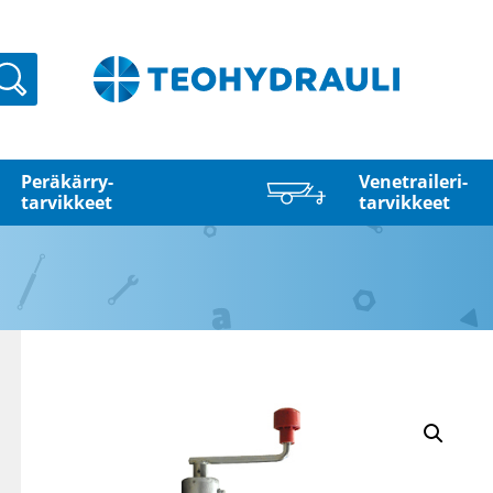
Haku
Peräkärry­
Venetraileri­
tarvikkeet
tarvikkeet