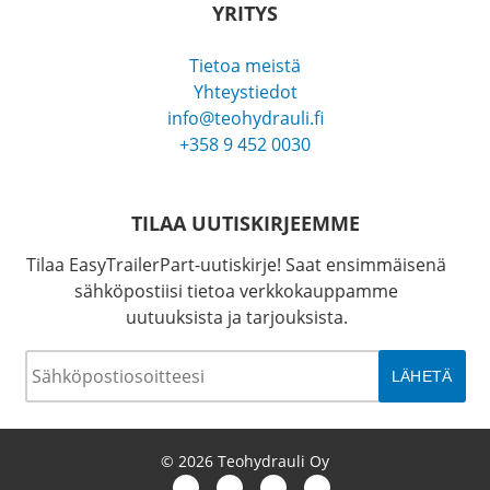
YRITYS
Tietoa meistä
Yhteystiedot
info@teohydrauli.fi
+358 9 452 0030
TILAA UUTISKIRJEEMME
Tilaa EasyTrailerPart-uutiskirje! Saat ensimmäisenä
sähköpostiisi tietoa verkkokauppamme
uutuuksista ja tarjouksista.
Sähköposti
*
© 2026 Teohydrauli Oy