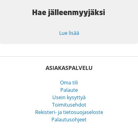
Hae jälleenmyyjäksi
Lue lisää
ASIAKASPALVELU
Oma tili
Palaute
Usein kysyttyä
Toimitusehdot
Rekisteri- ja tietosuojaseloste
Palautusohjeet