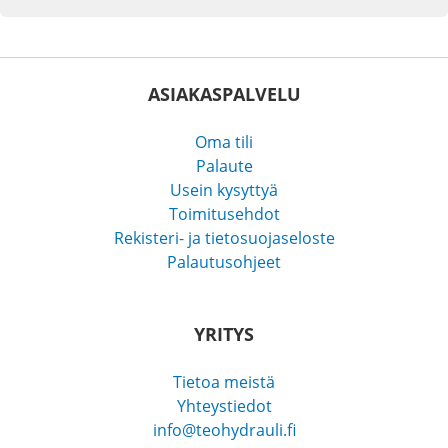
ASIAKASPALVELU
Oma tili
Palaute
Usein kysyttyä
Toimitusehdot
Rekisteri- ja tietosuojaseloste
Palautusohjeet
YRITYS
Tietoa meistä
Yhteystiedot
info@teohydrauli.fi