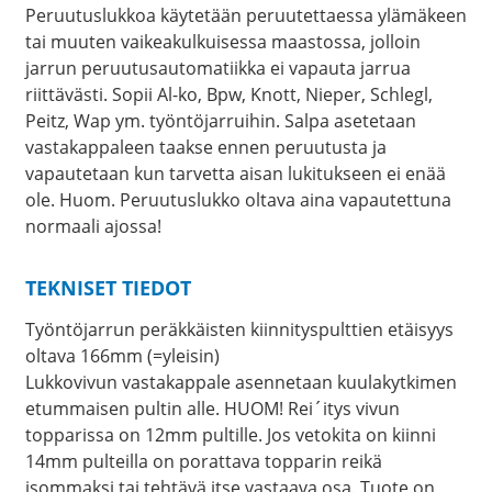
Peruutuslukkoa käytetään peruutettaessa ylämäkeen
tai muuten vaikeakulkuisessa maastossa, jolloin
jarrun peruutusautomatiikka ei vapauta jarrua
riittävästi. Sopii Al-ko, Bpw, Knott, Nieper, Schlegl,
Peitz, Wap ym. työntöjarruihin. Salpa asetetaan
vastakappaleen taakse ennen peruutusta ja
vapautetaan kun tarvetta aisan lukitukseen ei enää
ole. Huom. Peruutuslukko oltava aina vapautettuna
normaali ajossa!
TEKNISET TIEDOT
Työntöjarrun peräkkäisten kiinnityspulttien etäisyys
oltava 166mm (=yleisin)
Lukkovivun vastakappale asennetaan kuulakytkimen
etummaisen pultin alle. HUOM! Rei´itys vivun
topparissa on 12mm pultille. Jos vetokita on kiinni
14mm pulteilla on porattava topparin reikä
isommaksi tai tehtävä itse vastaava osa. Tuote on