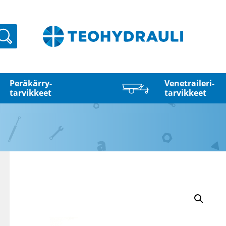
Haku
Peräkärry­
Venetraileri­
tarvikkeet
tarvikkeet