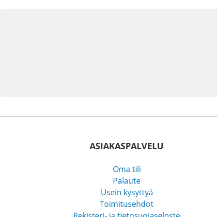
ASIAKASPALVELU
Oma tili
Palaute
Usein kysyttyä
Toimitusehdot
Rekisteri- ja tietosuojaseloste