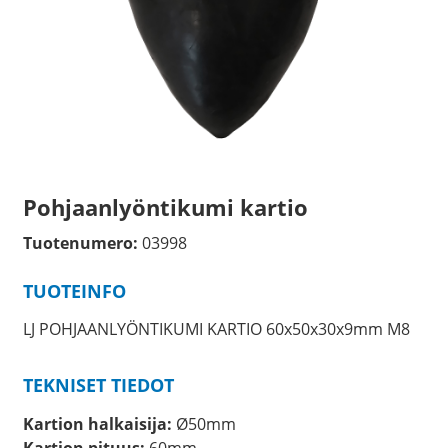
Pohjaanlyöntikumi kartio
Tuotenumero:
03998
TUOTEINFO
LJ POHJAANLYÖNTIKUMI KARTIO 60x50x30x9mm M8
TEKNISET TIEDOT
Kartion halkaisija:
Ø50mm
Kartion pituus:
60mm