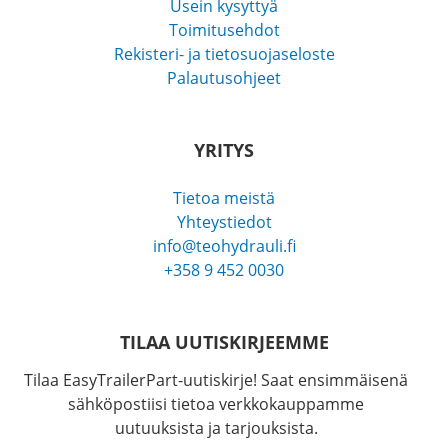
Usein kysyttyä
Toimitusehdot
Rekisteri- ja tietosuojaseloste
Palautusohjeet
YRITYS
Tietoa meistä
Yhteystiedot
info@teohydrauli.fi
+358 9 452 0030
TILAA UUTISKIRJEEMME
Tilaa EasyTrailerPart-uutiskirje! Saat ensimmäisenä
sähköpostiisi tietoa verkkokauppamme
uutuuksista ja tarjouksista.