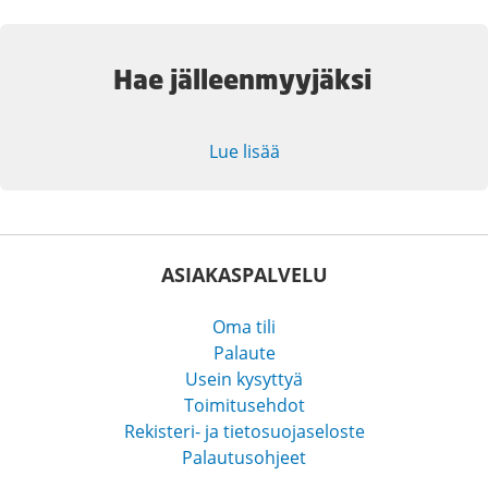
Hae jälleenmyyjäksi
Lue lisää
ASIAKASPALVELU
Oma tili
Palaute
Usein kysyttyä
Toimitusehdot
Rekisteri- ja tietosuojaseloste
Palautusohjeet