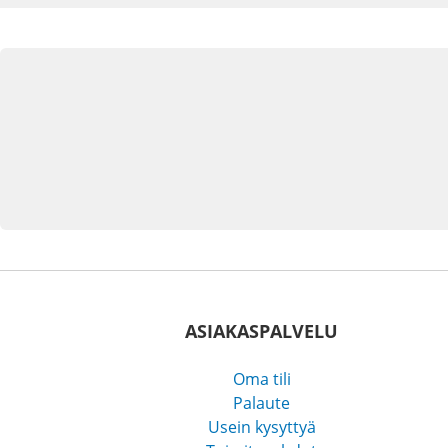
ASIAKASPALVELU
Oma tili
Palaute
Usein kysyttyä