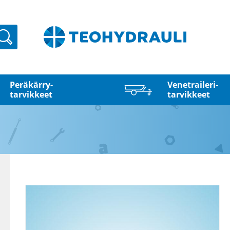
Haku
Peräkärry­
Venetraileri­
tarvikkeet
tarvikkeet