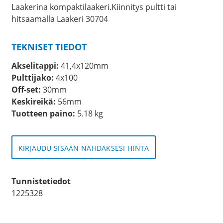
Laakerina kompaktilaakeri.Kiinnitys pultti tai
hitsaamalla Laakeri 30704
TEKNISET TIEDOT
Akselitappi:
41,4x120mm
Pulttijako:
4x100
Off-set:
30mm
Keskireikä:
56mm
Tuotteen paino:
5.18 kg
KIRJAUDU SISÄÄN NÄHDÄKSESI HINTA
Tunnistetiedot
1225328