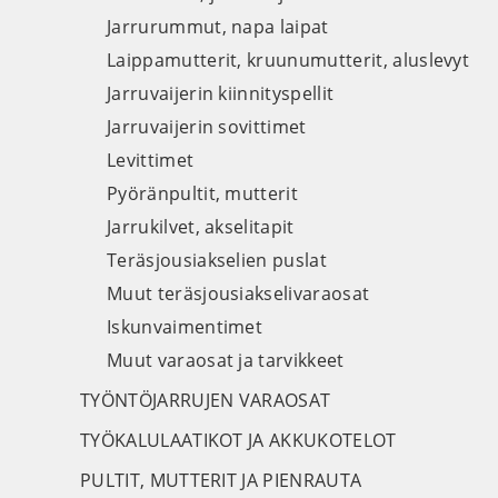
Jarrurummut, napa laipat
Laippamutterit, kruunumutterit, aluslevyt
Jarruvaijerin kiinnityspellit
Jarruvaijerin sovittimet
Levittimet
Pyöränpultit, mutterit
Jarrukilvet, akselitapit
Teräsjousiakselien puslat
Muut teräsjousiakselivaraosat
Iskunvaimentimet
Muut varaosat ja tarvikkeet
TYÖNTÖJARRUJEN VARAOSAT
TYÖKALULAATIKOT JA AKKUKOTELOT
PULTIT, MUTTERIT JA PIENRAUTA