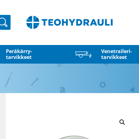
Haku
Peräkärry­
Venetraileri­
tarvikkeet
tarvikkeet