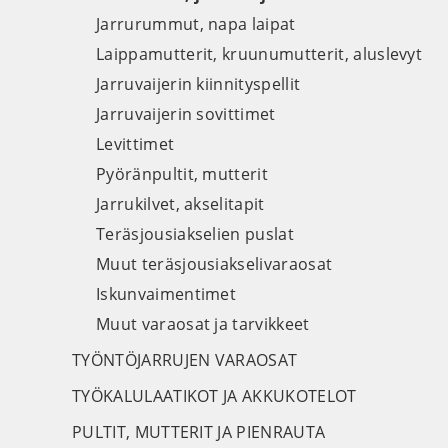
Jarrurummut, napa laipat
Laippamutterit, kruunumutterit, aluslevyt
Jarruvaijerin kiinnityspellit
Jarruvaijerin sovittimet
Levittimet
Pyöränpultit, mutterit
Jarrukilvet, akselitapit
Teräsjousiakselien puslat
Muut teräsjousiakselivaraosat
Iskunvaimentimet
Muut varaosat ja tarvikkeet
TYÖNTÖJARRUJEN VARAOSAT
TYÖKALULAATIKOT JA AKKUKOTELOT
PULTIT, MUTTERIT JA PIENRAUTA