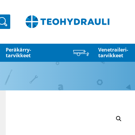
Haku
Peräkärry­
Venetraileri­
tarvikkeet
tarvikkeet