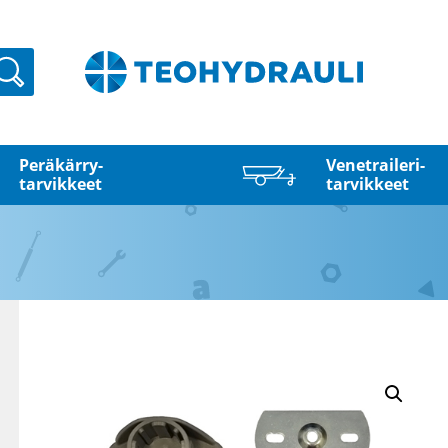
Haku
Peräkärry­
Venetraileri­
tarvikkeet
tarvikkeet