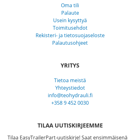
Oma tili
Palaute
Usein kysyttyä
Toimitusehdot
Rekisteri- ja tietosuojaseloste
Palautusohjeet
YRITYS
Tietoa meistä
Yhteystiedot
info@teohydrauli.fi
+358 9 452 0030
TILAA UUTISKIRJEEMME
Tilaa EasyTrailerPart-uutiskirje! Saat ensimmäisenä