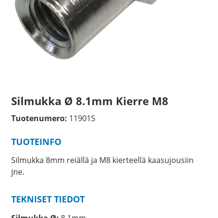
Silmukka Ø 8.1mm Kierre M8
Tuotenumero:
11901S
TUOTEINFO
Silmukka 8mm reiällä ja M8 kierteellä kaasujousiin
jne.
TEKNISET TIEDOT
Silmukka Ø:
8.1mm