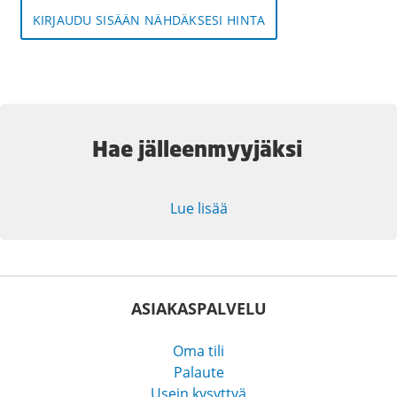
KIRJAUDU SISÄÄN NÄHDÄKSESI HINTA
Hae jälleenmyyjäksi
Lue lisää
ASIAKASPALVELU
Oma tili
Palaute
Usein kysyttyä