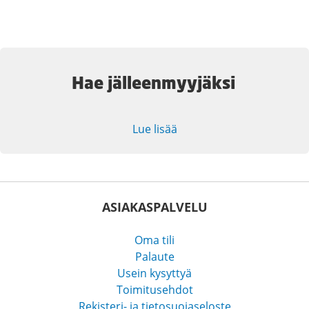
Hae jälleenmyyjäksi
Lue lisää
ASIAKASPALVELU
Oma tili
Palaute
Usein kysyttyä
Toimitusehdot
Rekisteri- ja tietosuojaseloste