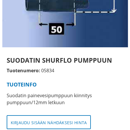
SUODATIN SHURFLO PUMPPUUN
Tuotenumero:
05834
TUOTEINFO
Suodatin painevesipumppuun kiinnitys
pumppuun/12mm letkuun
KIRJAUDU SISÄÄN NÄHDÄKSESI HINTA