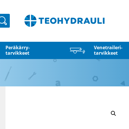
Haku
Peräkärry­
Venetraileri­
tarvikkeet
tarvikkeet