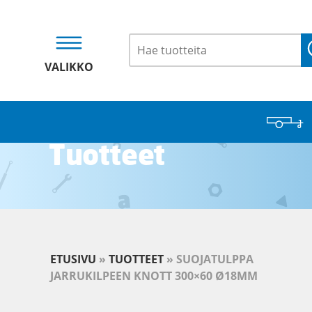
VALIKKO
Tuotteet
ETUSIVU
»
TUOTTEET
»
SUOJATULPPA
JARRUKILPEEN KNOTT 300×60 Ø18MM