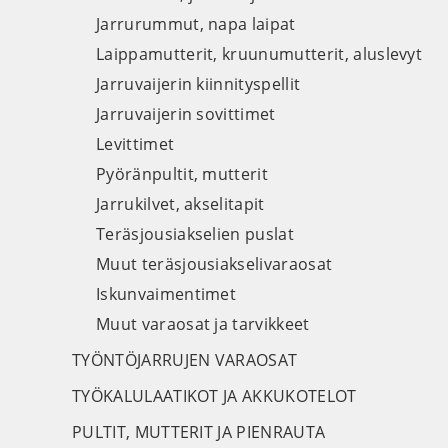
Jarrurummut, napa laipat
Laippamutterit, kruunumutterit, aluslevyt
Jarruvaijerin kiinnityspellit
Jarruvaijerin sovittimet
Levittimet
Pyöränpultit, mutterit
Jarrukilvet, akselitapit
Teräsjousiakselien puslat
Muut teräsjousiakselivaraosat
Iskunvaimentimet
Muut varaosat ja tarvikkeet
TYÖNTÖJARRUJEN VARAOSAT
TYÖKALULAATIKOT JA AKKUKOTELOT
PULTIT, MUTTERIT JA PIENRAUTA