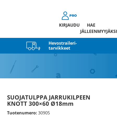
KIRJAUDU
HAE
JÄLLEENMYYJÄKSI
Hevostraileri­
tarvikkeet
SUOJATULPPA JARRUKILPEEN
KNOTT 300×60 Ø18mm
Tuotenumero:
30905