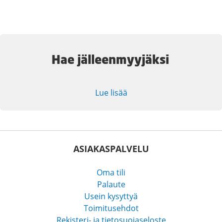
Hae jälleenmyyjäksi
Lue lisää
ASIAKASPALVELU
Oma tili
Palaute
Usein kysyttyä
Toimitusehdot
Rekisteri- ja tietosuojaseloste