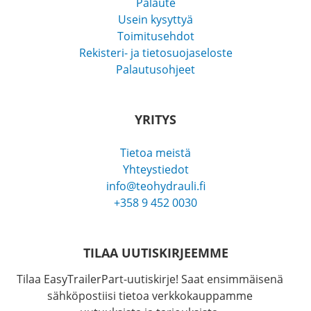
Palaute
Usein kysyttyä
Toimitusehdot
Rekisteri- ja tietosuojaseloste
Palautusohjeet
YRITYS
Tietoa meistä
Yhteystiedot
info@teohydrauli.fi
+358 9 452 0030
TILAA UUTISKIRJEEMME
Tilaa EasyTrailerPart-uutiskirje! Saat ensimmäisenä
sähköpostiisi tietoa verkkokauppamme