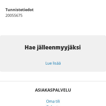
Tunnistetiedot
20055675
Hae jälleenmyyjäksi
Lue lisää
ASIAKASPALVELU
Oma tili