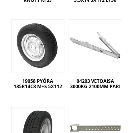
KNOTT KF27
5.5X14 5X112 ET30
19058 PYÖRÄ
04203 VETOAISA
185R14C8 M+S 5X112
3000KG 2100MM PARI