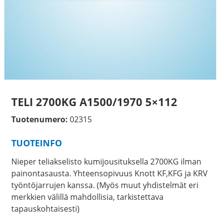
TELI 2700KG A1500/1970 5×112
Tuotenumero:
02315
TUOTEINFO
Nieper teliakselisto kumijousituksella 2700KG ilman
painontasausta. Yhteensopivuus Knott KF,KFG ja KRV
työntöjarrujen kanssa. (Myös muut yhdistelmät eri
merkkien välillä mahdollisia, tarkistettava
tapauskohtaisesti)