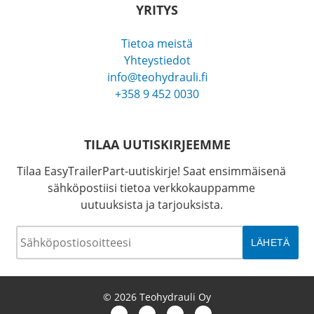
YRITYS
Tietoa meistä
Yhteystiedot
info@teohydrauli.fi
+358 9 452 0030
TILAA UUTISKIRJEEMME
Tilaa EasyTrailerPart-uutiskirje! Saat ensimmäisenä
sähköpostiisi tietoa verkkokauppamme
uutuuksista ja tarjouksista.
Sähköposti
*
© 2026 Teohydrauli Oy