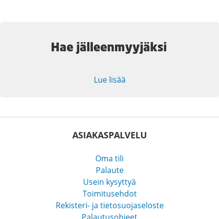
Hae jälleenmyyjäksi
Lue lisää
ASIAKASPALVELU
Oma tili
Palaute
Usein kysyttyä
Toimitusehdot
Rekisteri- ja tietosuojaseloste
Palautusohjeet