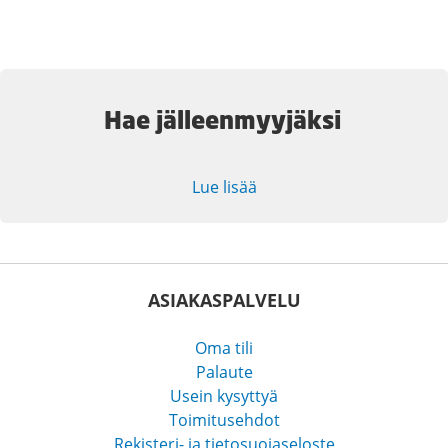
Hae jälleenmyyjäksi
Lue lisää
ASIAKASPALVELU
Oma tili
Palaute
Usein kysyttyä
Toimitusehdot
Rekisteri- ja tietosuojaseloste