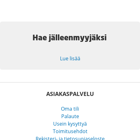
Hae jälleenmyyjäksi
Lue lisää
ASIAKASPALVELU
Oma tili
Palaute
Usein kysyttyä
Toimitusehdot
Rekisteri- ja tietosuojaseloste