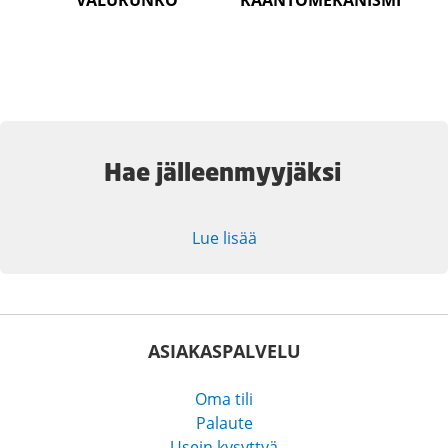
VALURUNKO
KÄÄNTÖMEKANISMI
Hae jälleenmyyjäksi
Lue lisää
ASIAKASPALVELU
Oma tili
Palaute
Usein kysyttyä