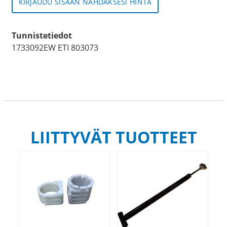
KIRJAUDU SISÄÄN NÄHDÄKSESI HINTA
Tunnistetiedot
1733092EW ETI 803073
LIITTYVÄT TUOTTEET