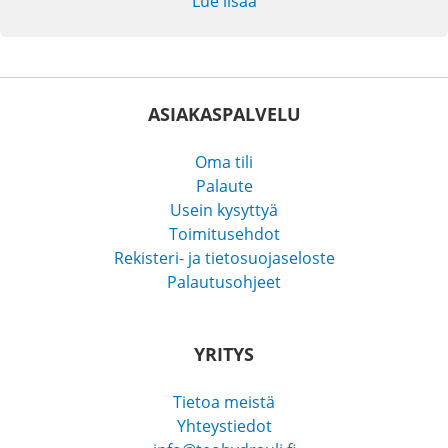
Lue lisää
ASIAKASPALVELU
Oma tili
Palaute
Usein kysyttyä
Toimitusehdot
Rekisteri- ja tietosuojaseloste
Palautusohjeet
YRITYS
Tietoa meistä
Yhteystiedot