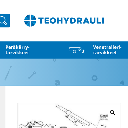
Haku
Peräkärry­
Venetraileri­
tarvikkeet
tarvikkeet