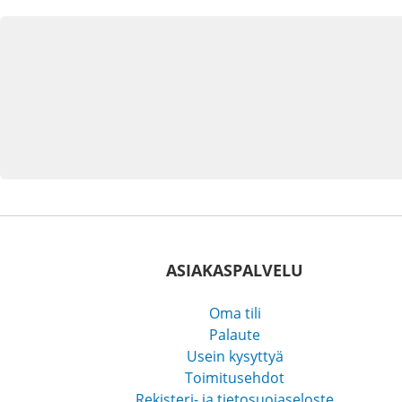
ASIAKASPALVELU
Oma tili
Palaute
Usein kysyttyä
Toimitusehdot
Rekisteri- ja tietosuojaseloste