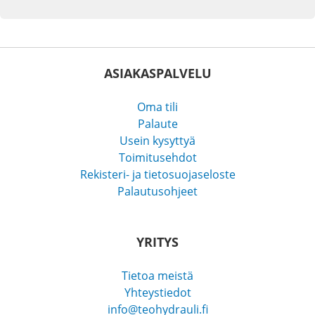
ASIAKASPALVELU
Oma tili
Palaute
Usein kysyttyä
Toimitusehdot
Rekisteri- ja tietosuojaseloste
Palautusohjeet
YRITYS
Tietoa meistä
Yhteystiedot
info@teohydrauli.fi