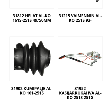
31812 HELAT AL-KO
31215 VAIMENNIN AL-
161S-251S 49/50MM
KO 251S 93-
31902 KUMIPALJE AL-
31952
KO 161-251S
KÄSIJARRUKAHVA AL-
KO 251S 251G