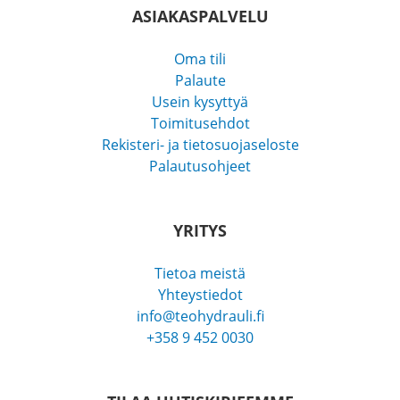
ASIAKASPALVELU
Oma tili
Palaute
Usein kysyttyä
Toimitusehdot
Rekisteri- ja tietosuojaseloste
Palautusohjeet
YRITYS
Tietoa meistä
Yhteystiedot
info@teohydrauli.fi
+358 9 452 0030