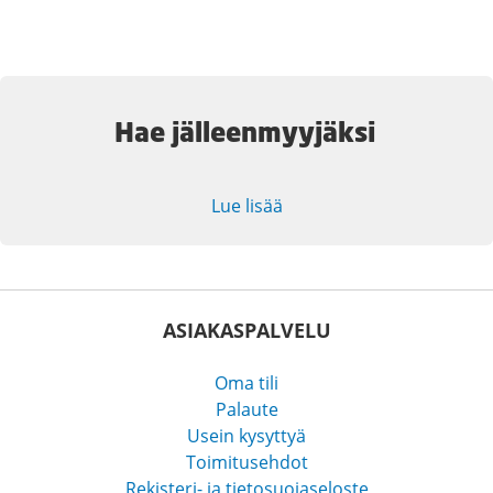
Hae jälleenmyyjäksi
Lue lisää
ASIAKASPALVELU
Oma tili
Palaute
Usein kysyttyä
Toimitusehdot
Rekisteri- ja tietosuojaseloste