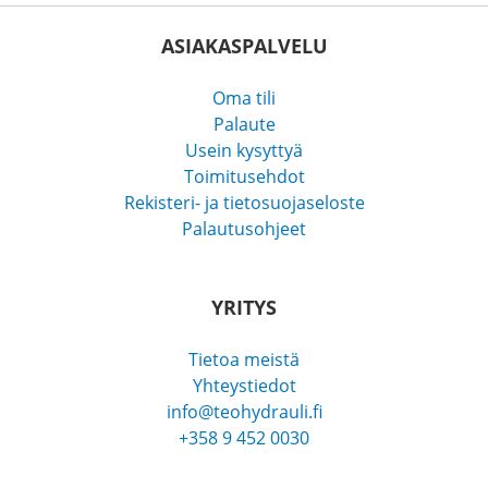
ASIAKASPALVELU
Oma tili
Palaute
Usein kysyttyä
Toimitusehdot
Rekisteri- ja tietosuojaseloste
Palautusohjeet
YRITYS
Tietoa meistä
Yhteystiedot
info@teohydrauli.fi
+358 9 452 0030