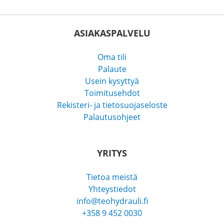
ASIAKASPALVELU
Oma tili
Palaute
Usein kysyttyä
Toimitusehdot
Rekisteri- ja tietosuojaseloste
Palautusohjeet
YRITYS
Tietoa meistä
Yhteystiedot
info@teohydrauli.fi
+358 9 452 0030