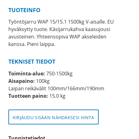
TUOTEINFO
Työntöjarru WAP 15/15.1 1500kg V-aisalle. EU
hyväksytty tuote. Käsijarrukahva kaasujousi
avusteinen. Yhteensopiva WAP akseleiden
kanssa. Pieni laippa.
TEKNISET TIEDOT
Toiminta-alue:
750-1500kg
Aisapaino:
100kg
Laipan reikävälit 100mm/166mm/190mm
Tuotteen paino:
15.0 kg
KIRJAUDU SISÄÄN NÄHDÄKSESI HINTA
Tunnistetiedot