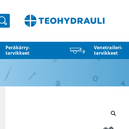
Haku
Peräkärry­
Venetraileri­
tarvikkeet
tarvikkeet