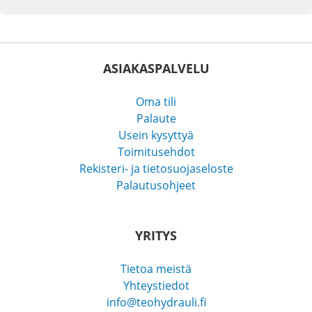
ASIAKASPALVELU
Oma tili
Palaute
Usein kysyttyä
Toimitusehdot
Rekisteri- ja tietosuojaseloste
Palautusohjeet
YRITYS
Tietoa meistä
Yhteystiedot
info@teohydrauli.fi