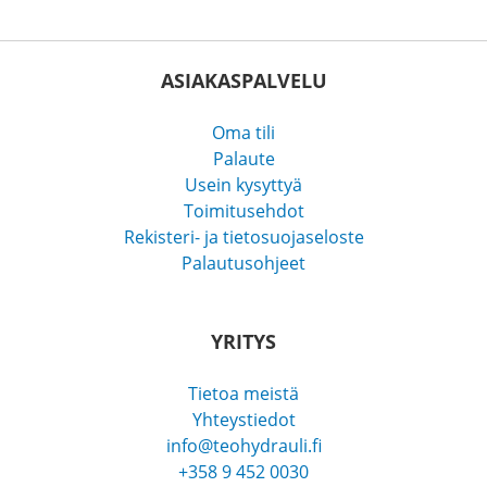
ASIAKASPALVELU
Oma tili
Palaute
Usein kysyttyä
Toimitusehdot
Rekisteri- ja tietosuojaseloste
Palautusohjeet
YRITYS
Tietoa meistä
Yhteystiedot
info@teohydrauli.fi
+358 9 452 0030