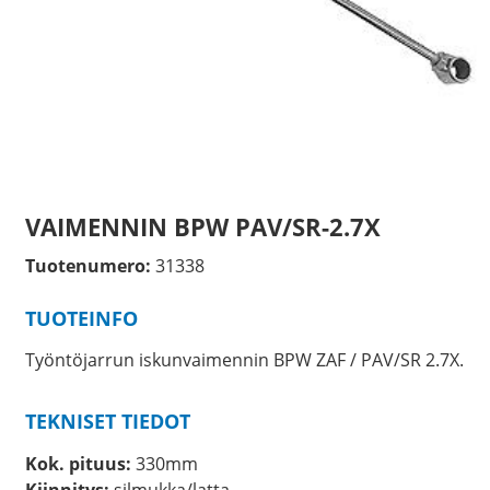
VAIMENNIN BPW PAV/SR-2.7X
Tuotenumero:
31338
TUOTEINFO
Työntöjarrun iskunvaimennin BPW ZAF / PAV/SR 2.7X.
TEKNISET TIEDOT
Kok. pituus:
330mm
Kiinnitys:
silmukka/latta