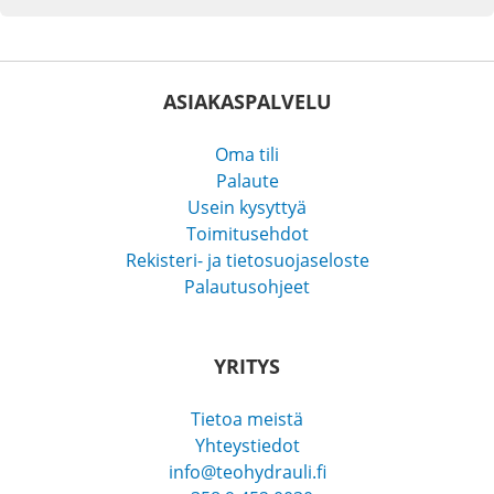
ASIAKASPALVELU
Oma tili
Palaute
Usein kysyttyä
Toimitusehdot
Rekisteri- ja tietosuojaseloste
Palautusohjeet
YRITYS
Tietoa meistä
Yhteystiedot
info@teohydrauli.fi