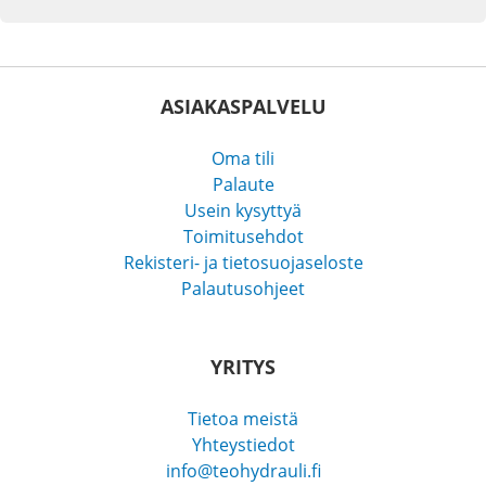
ASIAKASPALVELU
Oma tili
Palaute
Usein kysyttyä
Toimitusehdot
Rekisteri- ja tietosuojaseloste
Palautusohjeet
YRITYS
Tietoa meistä
Yhteystiedot
info@teohydrauli.fi