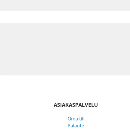
ASIAKASPALVELU
Oma tili
Palaute