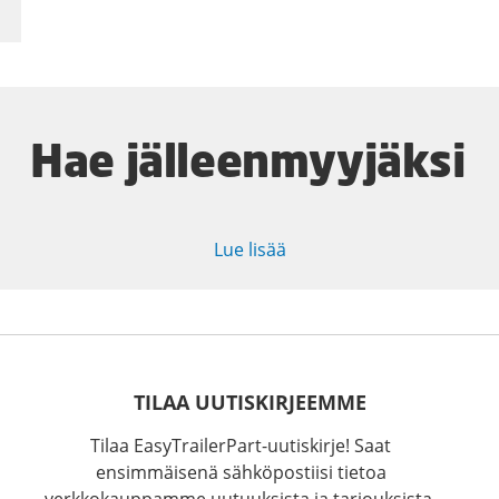
Hae jälleenmyyjäksi
Lue lisää
TILAA UUTISKIRJEEMME
Tilaa EasyTrailerPart-uutiskirje! Saat
ensimmäisenä sähköpostiisi tietoa
verkkokauppamme uutuuksista ja tarjouksista.