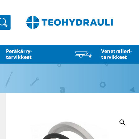
Haku
Peräkärry­
Venetraileri­
tarvikkeet
tarvikkeet