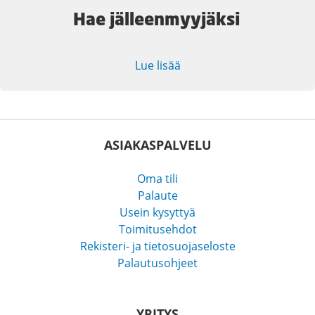
Hae jälleenmyyjäksi
Lue lisää
ASIAKASPALVELU
Oma tili
Palaute
Usein kysyttyä
Toimitusehdot
Rekisteri- ja tietosuojaseloste
Palautusohjeet
YRITYS