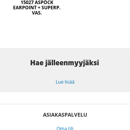
15027 ASPÖCK
EARPOINT + SUPERP.
VAS.
Hae jälleenmyyjäksi
Lue lisää
ASIAKASPALVELU
Oma tili