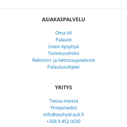
ASIAKASPALVELU
Oma tili
Palaute
Usein kysyttyä
Toimitusehdot
Rekisteri- ja tietosuojaseloste
Palautusohjeet
YRITYS
Tietoa meistä
Yhteystiedot
info@teohydrauli.fi
+358 9 452 0030