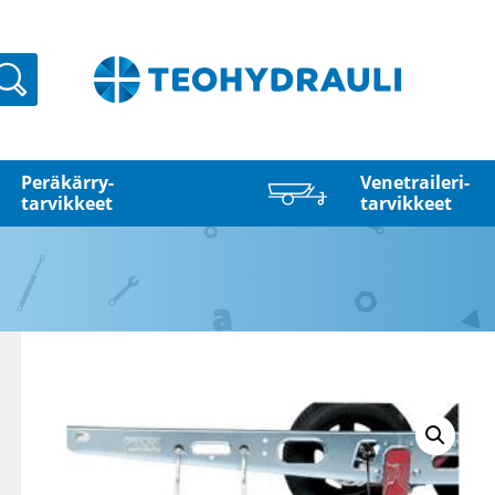
Haku
Peräkärry­
Venetraileri­
tarvikkeet
tarvikkeet