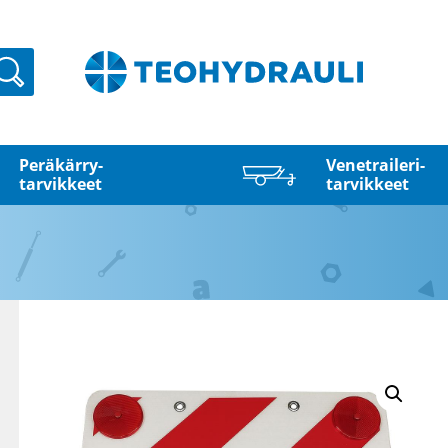
Haku
Peräkärry­
Venetraileri­
tarvikkeet
tarvikkeet